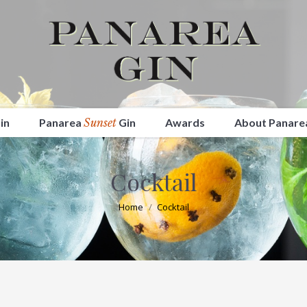
in
Panarea
Sunset
Gin
Awards
About Panare
Cocktail
Tu sei qui:
Home
Cocktail