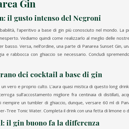
area Gin
in
: il gusto intenso del Negroni
obabilità, l’aperitivo a base di gin più conosciuto nel mondo. L
nesperto. Vediamo quindi come realizzarlo al meglio delle nostre 
er basso. Versa, nell’ordine, una parte di Panarea Sunset Gin, un
ia e rabbocca con ghiaccio se necessario. Concludi spremendo 
ovrano dei
cocktail a base di gin
 un vero e proprio culto. L’aura quasi mistica di questo long drin
rroga sull’accostamento migliore fra centinaia di distillati, acq
di riempire un tumbler di ghiaccio, dunque, versare 60 ml di Pa
er-Tree Tonic Water. Completa il drink con una fetta di limone o di
: il
gin buono
fa la differenza