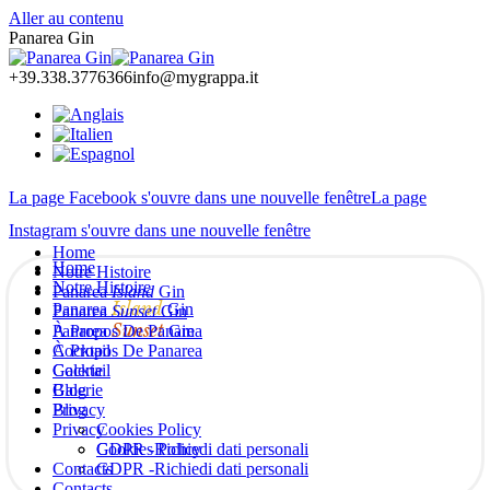
Aller au contenu
Panarea Gin
+39.338.3776366
info@mygrappa.it
La page Facebook s'ouvre dans une nouvelle fenêtre
La page
Instagram s'ouvre dans une nouvelle fenêtre
Home
Home
Notre Histoire
Notre Histoire
Panarea
Island
Gin
Island
Panarea
Gin
Panarea
Sunset
Gin
Sunset
Panarea
À Propos De Panarea
Gin
À Propos De Panarea
Cocktail
Cocktail
Galerie
Galerie
Blog
Blog
Privacy
Privacy
Cookies Policy
Cookies Policy
GDPR -Richiedi dati personali
Contacts
GDPR -Richiedi dati personali
Contacts