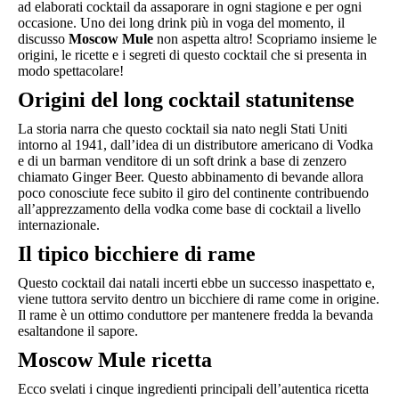
ad elaborati cocktail da assaporare in ogni stagione e per ogni
occasione. Uno dei long drink più in voga del momento, il
discusso
Moscow Mule
non aspetta altro! Scopriamo insieme le
origini, le ricette e i segreti di questo cocktail che si presenta in
modo spettacolare!
Origini del long cocktail statunitense
La storia narra che questo cocktail sia nato negli Stati Uniti
intorno al 1941, dall’idea di un distributore americano di Vodka
e di un barman venditore di un soft drink a base di zenzero
chiamato Ginger Beer. Questo abbinamento di bevande allora
poco conosciute fece subito il giro del continente contribuendo
all’apprezzamento della vodka come base di cocktail a livello
internazionale.
Il tipico bicchiere di rame
Questo cocktail dai natali incerti ebbe un successo inaspettato e,
viene tuttora servito dentro un bicchiere di rame come in origine.
Il rame è un ottimo conduttore per mantenere fredda la bevanda
esaltandone il sapore.
Moscow Mule
ricetta
Ecco svelati i cinque ingredienti principali dell’autentica ricetta