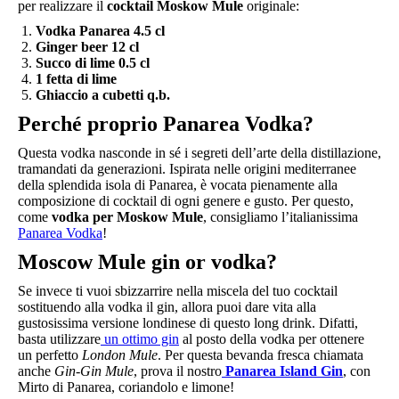
per realizzare il
cocktail Moskow Mule
originale:
Vodka Panarea 4.5 cl
Ginger beer 12 cl
Succo di lime 0.5 cl
1 fetta di lime
Ghiaccio a cubetti q.b.
Perché proprio Panarea Vodka?
Questa vodka nasconde in sé i segreti dell’arte della distillazione,
tramandati da generazioni. Ispirata nelle origini mediterranee
della splendida isola di Panarea, è vocata pienamente alla
composizione di cocktail di ogni genere e gusto. Per questo,
come
vodka per Moskow Mule
, consigliamo l’italianissima
Panarea Vodka
!
Moscow Mule gin or vodka?
Se invece ti vuoi sbizzarrire nella miscela del tuo cocktail
sostituendo alla vodka il gin, allora puoi dare vita alla
gustosissima versione londinese di questo long drink. Difatti,
basta utilizzare
un ottimo gin
al posto della vodka per ottenere
un perfetto
London Mule
. Per questa bevanda fresca chiamata
anche
Gin-Gin Mule
, prova il nostro
Panarea Island Gin
, con
Mirto di Panarea, coriandolo e limone!